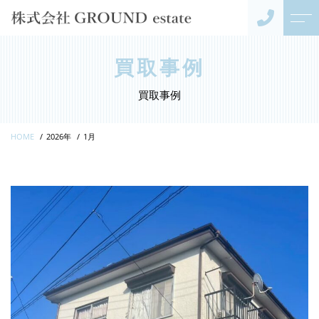
トップページ
代表紹介
買取事例
買取事例
当社について
お客様の声
HOME
2026年
1月
事業内容
アクセス
不動産売却
よくある質問
キャンペーン
ニュース
コンテンツ