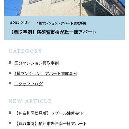
お問い合わせ
03-5651-5860
1棟マンション・アパート買取事例
2026.01.14
【買取事例】横須賀市桜が丘一棟アパート
メールでのお問い合わせ
CATEGORY
CONTACT
区分マンション買取事例
1棟マンション・アパート買取事例
スタッフブログ
NEW ARTICLE
【神奈川区松見町】セザール妙蓮寺1F
【買取事例】狛江市岩戸南一棟アパート