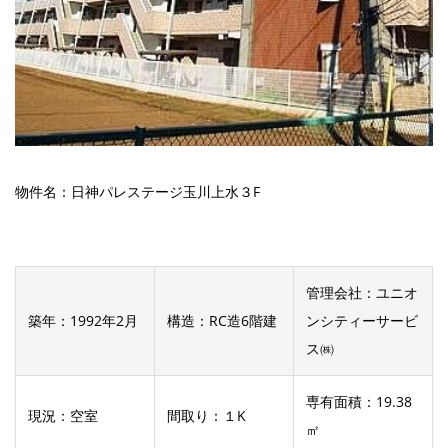
物件名：日神パレステージ玉川上水３F
管理会社：ユニオ
築年：1992年2月
構造：RC造6階建
ンシティーサービ
ス㈱
専有面積：19.38
現況：空室
間取り：１K
㎡