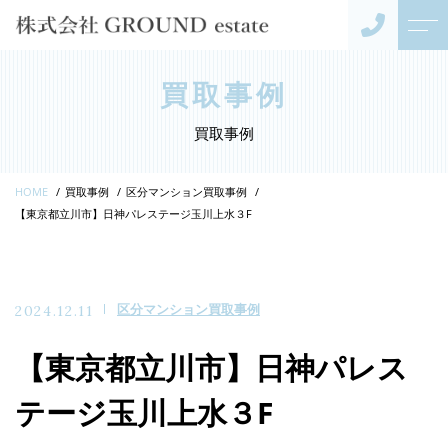
トップページ
代表紹介
買取事例
買取事例
当社について
お客様の声
HOME
買取事例
区分マンション買取事例
事業内容
アクセス
【東京都立川市】日神パレステージ玉川上水３F
不動産売却
よくある質問
キャンペーン
区分マンション買取事例
2024.12.11
ニュース
【東京都立川市】日神パレス
コンテンツ
テージ玉川上水３F